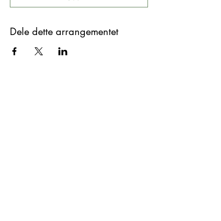
Dele dette arrangementet
Yogabird
@camilla_yogabird
Abonnere på nyhetsbrev fra
oss
Ja takk!