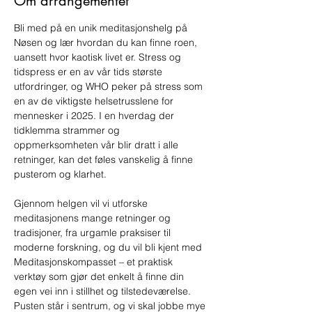
Om arrangementet
Bli med på en unik meditasjonshelg på 
Nøsen og lær hvordan du kan finne roen, 
uansett hvor kaotisk livet er. Stress og 
tidspress er en av vår tids største 
utfordringer, og WHO peker på stress som 
en av de viktigste helsetrusslene for 
mennesker i 2025. I en hverdag der 
tidklemma strammer og 
oppmerksomheten vår blir dratt i alle 
retninger, kan det føles vanskelig å finne 
pusterom og klarhet.
Gjennom helgen vil vi utforske 
meditasjonens mange retninger og 
tradisjoner, fra urgamle praksiser til 
moderne forskning, og du vil bli kjent med 
Meditasjonskompasset – et praktisk 
verktøy som gjør det enkelt å finne din 
egen vei inn i stillhet og tilstedeværelse. 
Pusten står i sentrum, og vi skal jobbe mye 