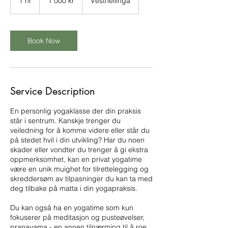
1 hr
1
1 000 kr
Vesthellinga
kroner
h
Book Now
Service Description
En personlig yogaklasse der din praksis
står i sentrum. Kanskje trenger du
veiledning for å komme videre eller står du
på stedet hvil i din utvikling? Har du noen
skader eller vondter du trenger å gi ekstra
oppmerksomhet, kan en privat yogatime
være en unik muighet for tilrettelegging og
skreddersøm av tilpasninger du kan ta med
deg tilbake på matta i din yogapraksis.
Du kan også ha en yogatime som kun
fokuserer på meditasjon og pusteøvelser,
pranayama - en annen tilnærming til å roe